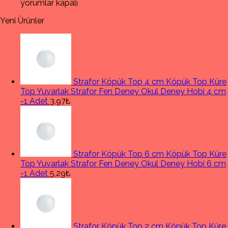
sumo
T
yorumlar kapalı
robot
Y
Yeni Ürünler
Kontrol
iç
Kart
ve
Robot
Siparişi
için
Strafor Köpük Top 4 cm Köpük Top Küre
Top Yuvarlak Strafor Fen Deney Okul Deney Hobi 4 cm
-1 Adet
3,97₺
Strafor Köpük Top 6 cm Köpük Top Küre
Top Yuvarlak Strafor Fen Deney Okul Deney Hobi 6 cm
-1 Adet
5,29₺
Strafor Köpük Top 2 cm Köpük Top Küre