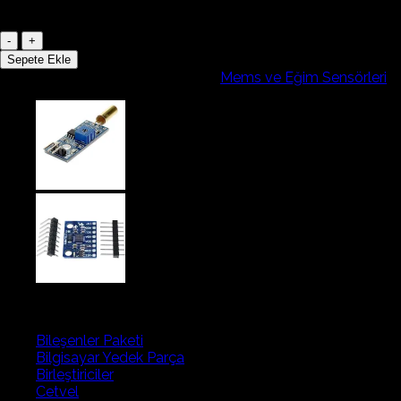
1 adet stokta
Grove
3
Sepete Ekle
Eksenli
Stok kodu:
dijitalgyro
Kategoriler:
Mems ve Eğim Sensörleri
Dijital
Gyro
v1.2b
adet
Ürün kategorileri
Bileşenler Paketi
Bilgisayar Yedek Parça
Birleştiriciler
Cetvel