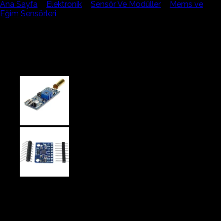
Ana Sayfa
/
Elektronik
/
Sensör Ve Modüller
/
Mems ve
Eğim Sensörleri
Grove 3 Eksenli Dijital Gyro
v1.2b
301,40₺
dijitalgyro