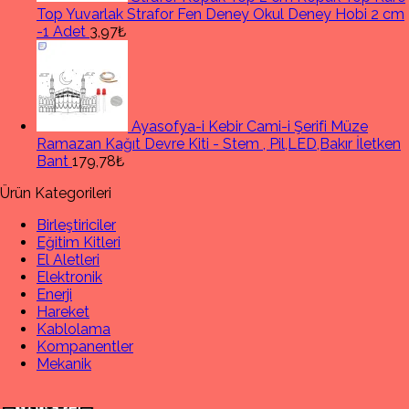
Top Yuvarlak Strafor Fen Deney Okul Deney Hobi 2 cm
-1 Adet
3,97₺
Ayasofya-i Kebir Cami-i Şerifi Müze
Ramazan Kağıt Devre Kiti - Stem , Pil,LED,Bakır İletken
Bant
179,78₺
Ürün Kategorileri
Birleştiriciler
Eğitim Kitleri
El Aletleri
Elektronik
Enerji
Hareket
Kablolama
Kompanentler
Mekanik