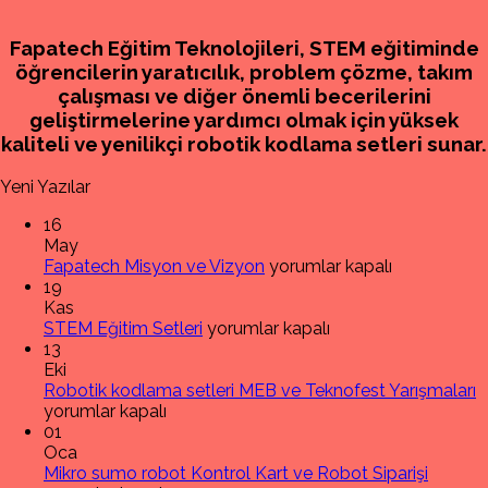
Fapatech Eğitim Teknolojileri, STEM eğitiminde
öğrencilerin yaratıcılık, problem çözme, takım
çalışması ve diğer önemli becerilerini
geliştirmelerine yardımcı olmak için yüksek
kaliteli ve yenilikçi robotik kodlama setleri sunar.
Yeni Yazılar
16
May
Fapatech
Fapatech Misyon ve Vizyon
yorumlar kapalı
Misyon
19
ve
Kas
STEM
Vizyon
STEM Eğitim Setleri
yorumlar kapalı
Eğitim
için
13
Setleri
Eki
için
R
Robotik kodlama setleri MEB ve Teknofest Yarışmaları
k
yorumlar kapalı
s
01
M
Oca
Mikro
v
Mikro sumo robot Kontrol Kart ve Robot Siparişi