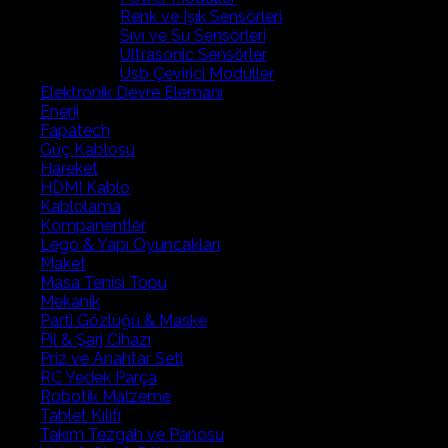
Renk ve Işık Sensörleri
Sıvı ve Su Sensörleri
Ultrasonic Sensörler
Usb Çevirici Modüller
Elektronik Devre Elemanı
Enerji
Fapatech
Güç Kablosu
Hareket
HDMI Kablo
Kablolama
Kompanentler
Lego & Yapı Oyuncakları
Maket
Masa Tenisi Topu
Mekanik
Parti Gözlüğü & Maske
Pil & Şarj Cihazı
Priz ve Anahtar Seti
RC Yedek Parça
Robotik Malzeme
Tablet Kılıfı
Takım Tezgah ve Panosu