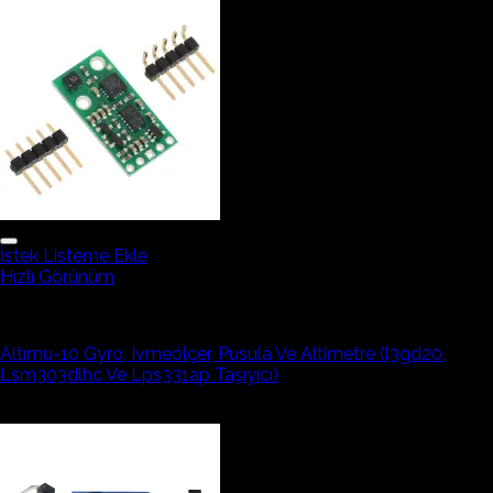
İstek Listeme Ekle
Hızlı Görünüm
Mems ve Eğim Sensörleri
Altımu-10 Gyro, Ivmeölçer, Pusula Ve Altimetre (l3gd20,
Lsm303dlhc Ve Lps331ap Taşıyıcı)
1.189,75₺