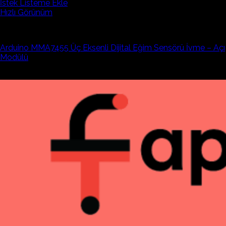
İstek Listeme Ekle
Hızlı Görünüm
Mems ve Eğim Sensörleri
Arduino MMA7455 Üç Eksenli Dijital Eğim Sensörü İvme – Açı
Modülü
423,02₺