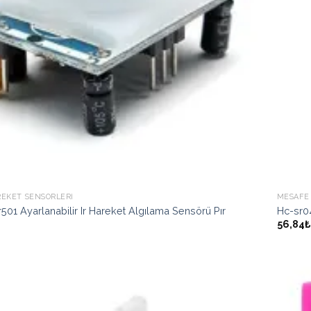
REKET SENSÖRLERI
MESAFE
501 Ayarlanabilir Ir Hareket Algılama Sensörü Pır
Hc-sr0
56,84₺
İstek
Listeme