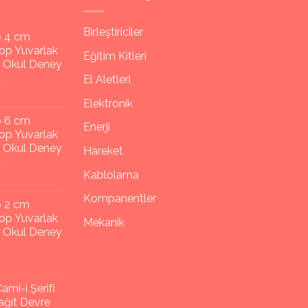
Birleştiriciler
p 4 cm
op Yuvarlak
Eğitim Kitleri
y Okul Deney
t
El Aletleri
Elektronik
p 6 cm
Enerji
op Yuvarlak
y Okul Deney
Hareket
t
Kablolama
Kompanentler
p 2 cm
op Yuvarlak
Mekanik
y Okul Deney
ami-i Şerifi
ğıt Devre