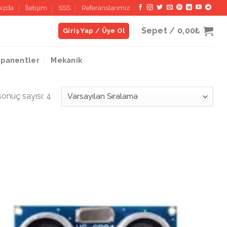
ızda
İletişim
SSS
Referanslarımız
Sepet /
0,00₺
Giriş Yap / Üye Ol
panentler
Mekanik
sonuç sayısı: 4
İstek
Listeme
Ekle