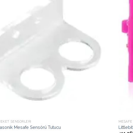
Ekle
REKET SENSÖRLERI
MESAFE
asonik Mesafe Sensörü Tutucu
Littlebi