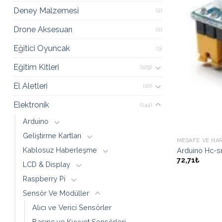
Deney Malzemesi
(2)
Drone Aksesuarı
(2)
Eğitici Oyuncak
(3)
Eğitim Kitleri
(129)
El Aletleri
(10)
Elektronik
(144)
Arduino
Geliştirme Kartları
MESAFE VE HA
Kablosuz Haberleşme
Arduino Hc-sr
72,71₺
LCD & Display
Raspberry Pi
Sensör Ve Modüller
Alıcı ve Verici Sensörler
Basınç ve Kuvvet Sensörleri