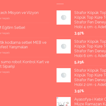
tech Misyon ve Vizyon
Strafor Köpük To
Köpük Top Küre T
ch
r kapalı
Strafor Fen Dene
Hobi 4 cm -1 Ade
Eğitim Setleri
3,97₺
r kapalı
Strafor Köpük To
ik kodlama setleri MEB ve
Köpük Top Küre T
fest Yarışmaları
Strafor Fen Dene
r kapalı
Hobi 6 cm -1 Ade
a
 sumo robot Kontrol Kart ve
5,29₺
 Siparişi
Strafor Köpük To
r kapalı
st
Köpük Top Küre T
ları
Strafor Fen Dene
Hobi 2 cm -1 Adet
3,97₺
Ayasofya-i Kebir C
Müze Ramazan Ka