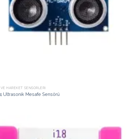
 VE HAREKET SENSÖRLERI
4 Ultrasonik Mesafe Sensörü
İstek
Listeme