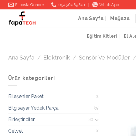
İçeriğe
E-posta Gönder
05456089801
WhatsApp
atla
Ana Sayfa
Mağaza
Eğitim Kitleri
El Al
Ana Sayfa
/
Elektronik
/
Sensör Ve Modüller
Ürün kategorileri
Bileşenler Paketi
(1)
Bilgisayar Yedek Parça
(39)
Birleştiriciler
(30)
Cetvel
(1)