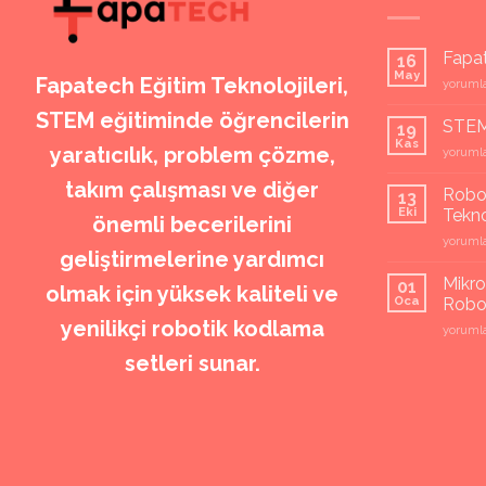
Fapa
16
May
Fapatech Eğitim Teknolojileri,
Fapate
yorumla
Misyon
STEM eğitiminde öğrencilerin
ve
STEM 
19
Vizyon
Kas
yaratıcılık, problem çözme,
STEM
yorumla
için
Eğitim
takım çalışması ve diğer
Setleri
Robot
13
için
Eki
Tekno
önemli becerilerini
Robotik
yorumla
geliştirmelerine yardımcı
kodlam
setleri
Mikro
01
olmak için yüksek kaliteli ve
MEB
Oca
Robot
ve
yenilikçi robotik kodlama
Mikro
yorumla
Teknofe
sumo
Yarışma
setleri sunar.
robot
için
Kontrol
Kart
ve
Robot
Siparişi
için