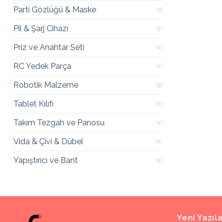
Parti Gözlüğü & Maske
(3)
Pil & Şarj Cihazı
(1)
Priz ve Anahtar Seti
(1)
RC Yedek Parça
(1)
Robotik Malzeme
(5)
Tablet Kılıfı
(2)
Takım Tezgah ve Panosu
(1)
Vida & Çivi & Dübel
(2)
Yapıştırıcı ve Bant
(1)
Yeni Yazıl