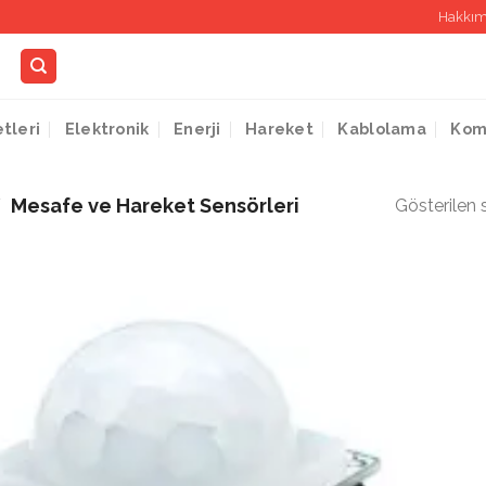
Hakkım
etleri
Elektronik
Enerji
Hareket
Kablolama
Kom
/
Mesafe ve Hareket Sensörleri
Gösterilen 
İstek
Listeme
Ekle