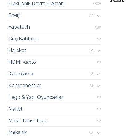
13,22₺
Elektronik Devre Elemanı
(506)
Enerji
(15)
Fapatech
(36)
Güç Kablosu
(1)
Hareket
(39)
HDMI Kablo
(1)
Kablolama
(48)
Kompanentler
(92)
Lego & Yapı Oyuncakları
(1)
Maket
(1)
Masa Tenisi Topu
(1)
Mekanik
(31)