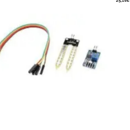
25,18₺
İstek
Listeme
Ekle