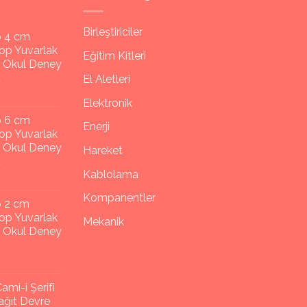
Birleştiriciler
p 4 cm
op Yuvarlak
Eğitim Kitleri
y Okul Deney
t
El Aletleri
Elektronik
p 6 cm
Enerji
op Yuvarlak
y Okul Deney
Hareket
t
Kablolama
Kompanentler
p 2 cm
op Yuvarlak
Mekanik
y Okul Deney
ami-i Şerifi
ğıt Devre