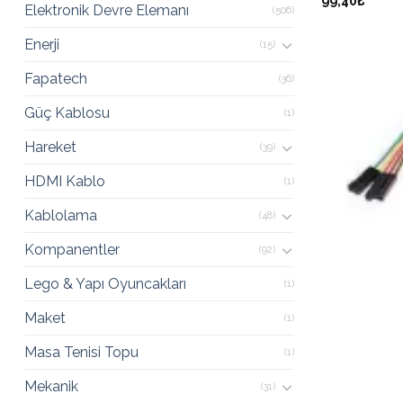
99,40₺
Elektronik Devre Elemanı
(506)
Enerji
(15)
Fapatech
(36)
Güç Kablosu
(1)
Hareket
(39)
HDMI Kablo
(1)
Kablolama
(48)
Kompanentler
(92)
Lego & Yapı Oyuncakları
(1)
Maket
(1)
Masa Tenisi Topu
(1)
Mekanik
(31)