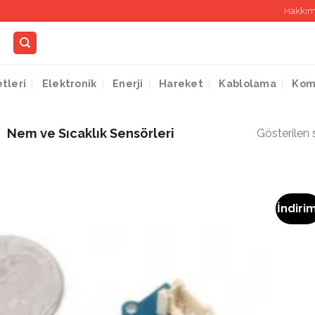
Hakkım
etleri
Elektronik
Enerji
Hareket
Kablolama
Kom
/
Nem ve Sıcaklık Sensörleri
Gösterilen 
İndiri
İstek
Listeme
Ekle