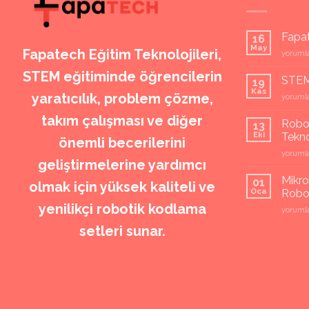
Fapa
16
May
Fapatech Eğitim Teknolojileri,
Fapate
yorumla
Misyon
STEM eğitiminde öğrencilerin
ve
STEM 
19
Vizyon
Kas
yaratıcılık, problem çözme,
STEM
yorumla
için
Eğitim
takım çalışması ve diğer
Setleri
Robot
13
için
Eki
Tekno
önemli becerilerini
Robotik
yorumla
geliştirmelerine yardımcı
kodlam
setleri
Mikro
01
olmak için yüksek kaliteli ve
MEB
Oca
Robot
ve
yenilikçi robotik kodlama
Mikro
yorumla
Teknofe
sumo
Yarışma
setleri sunar.
robot
için
Kontrol
Kart
ve
Robot
Siparişi
için