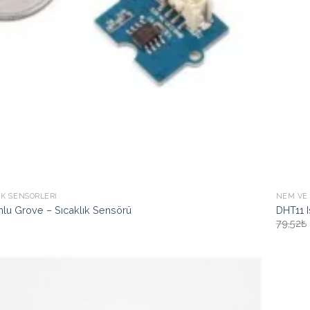
IK SENSÖRLERI
NEM VE 
lu Grove – Sıcaklık Sensörü
DHT11 
79,52₺
İstek
Listeme