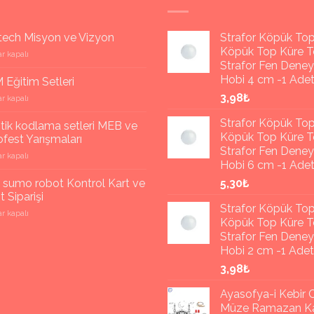
tech Misyon ve Vizyon
Strafor Köpük To
Köpük Top Küre T
ch
r kapalı
Strafor Fen Dene
Hobi 4 cm -1 Ade
Eğitim Setleri
3,98₺
r kapalı
Strafor Köpük To
ik kodlama setleri MEB ve
Köpük Top Küre T
fest Yarışmaları
Strafor Fen Dene
r kapalı
Hobi 6 cm -1 Ade
a
 sumo robot Kontrol Kart ve
5,30₺
 Siparişi
Strafor Köpük To
r kapalı
st
Köpük Top Küre T
ları
Strafor Fen Dene
Hobi 2 cm -1 Adet
3,98₺
Ayasofya-i Kebir C
Müze Ramazan Ka