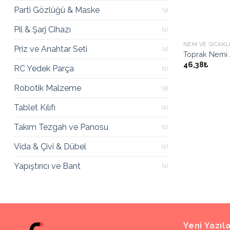
Parti Gözlüğü & Maske
(3)
Pil & Şarj Cihazı
(1)
NEM VE SICAKL
Priz ve Anahtar Seti
(1)
Toprak Nemi 
46,38₺
RC Yedek Parça
(1)
Robotik Malzeme
(5)
Tablet Kılıfı
(2)
Takım Tezgah ve Panosu
(1)
Vida & Çivi & Dübel
(2)
Yapıştırıcı ve Bant
(1)
Yeni Yazıl