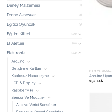
Deney Malzemesi
(2)
Drone Aksesuarı
(2)
Eğitici Oyuncak
(3)
Eğitim Kitleri
(129)
El Aletleri
(10)
Elektronik
(144)
Arduino
Geliştirme Kartları
NEM VE SICAKL
Kablosuz Haberleşme
Arduino Uyum
152,41₺
LCD & Display
Raspberry Pi
Sensör Ve Modüller
Alıcı ve Verici Sensörler
Basınç ve Kuvvet Sensörleri