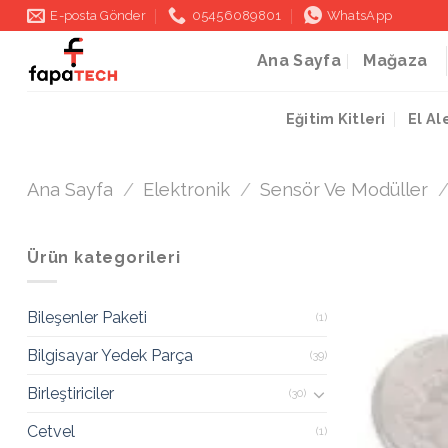
İçeriğe
E-posta Gönder
05456089801
WhatsApp
atla
Ana Sayfa
Mağaza
Eğitim Kitleri
El Al
Ana Sayfa
/
Elektronik
/
Sensör Ve Modüller
Ürün kategorileri
Bileşenler Paketi
(1)
Bilgisayar Yedek Parça
(39)
Birleştiriciler
(30)
Cetvel
(1)