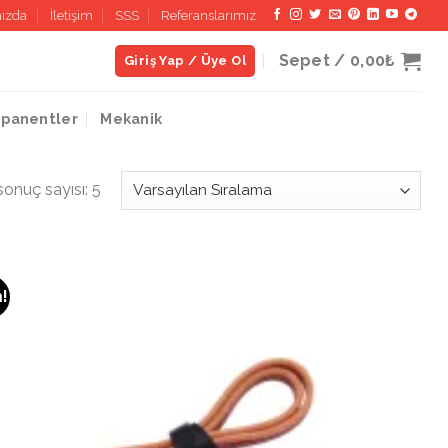
ızda
İletişim
SSS
Referanslarımız
Sepet /
0,00₺
Giriş Yap / Üye Ol
panentler
Mekanik
sonuç sayısı: 5
m!
İstek
Listeme
Ekle