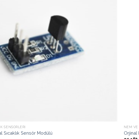
Ekle
IK SENSÖRLERI
NEM VE 
al Sıcaklık Sensör Modülü
Orjinal