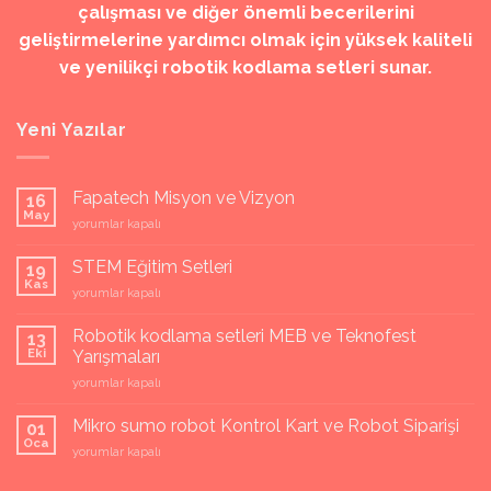
çalışması ve diğer önemli becerilerini
geliştirmelerine yardımcı olmak için yüksek kaliteli
ve yenilikçi robotik kodlama setleri sunar.
Yeni Yazılar
Fapatech Misyon ve Vizyon
16
May
Fapatech
yorumlar kapalı
Misyon
ve
STEM Eğitim Setleri
19
Vizyon
Kas
STEM
yorumlar kapalı
için
Eğitim
Setleri
Robotik kodlama setleri MEB ve Teknofest
13
için
Eki
Yarışmaları
Robotik
yorumlar kapalı
kodlama
setleri
Mikro sumo robot Kontrol Kart ve Robot Siparişi
01
MEB
Oca
Mikro
yorumlar kapalı
ve
sumo
Teknofest
robot