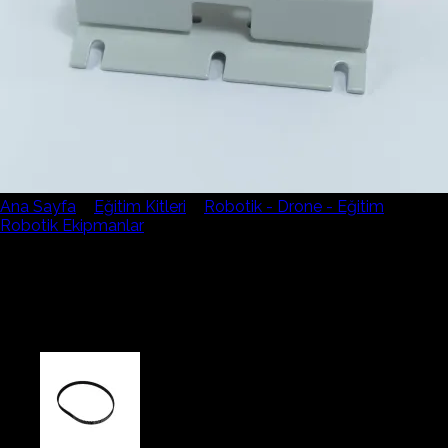
Ana Sayfa
/
Eğitim Kitleri
/
Robotik - Drone - Eğitim
/
Robotik Ekipmanlar
Teta Mini Sumo Metal Robot
Gövdesi