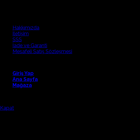
Hakkımızda
İletişim
SSS
İade ve Garanti
Mesafeli Satış Sözleşmesi
Fapatech
Giriş Yap
Ana Sayfa
Mağaza
Fapatech Eğitim Teknolojilerini tercih ettiğiniz için teşekkürler.
Kapat