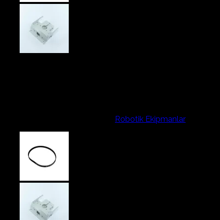
742,31₺
Teta
Stokta yok
Stok kodu:
tetamini
Kategoriler:
Robotik Ekipmanlar