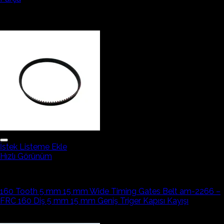
106,04₺
79,53₺
İndirim!
İstek Listeme Ekle
Hızlı Görünüm
Robotik Ekipmanlar
160 Tooth 5 mm 15 mm Wide Timing Gates Belt am-2266 –
FRC 160 Diş 5 mm 15 mm Geniş Triger Kapısı Kayışı
2.651,11₺
2.386,00₺