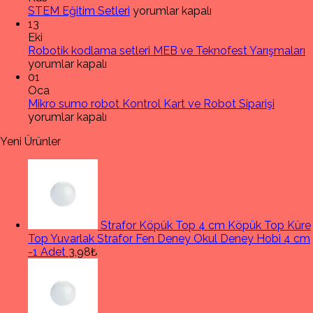
STEM
Vizyon
STEM Eğitim Setleri
yorumlar kapalı
Eğitim
için
13
Setleri
Eki
için
R
Robotik kodlama setleri MEB ve Teknofest Yarışmaları
k
yorumlar kapalı
s
01
M
Oca
Mikro
v
Mikro sumo robot Kontrol Kart ve Robot Siparişi
sumo
T
yorumlar kapalı
robot
Y
Yeni Ürünler
Kontrol
iç
Kart
ve
Robot
Siparişi
için
Strafor Köpük Top 4 cm Köpük Top Küre
Top Yuvarlak Strafor Fen Deney Okul Deney Hobi 4 cm
-1 Adet
3,98₺