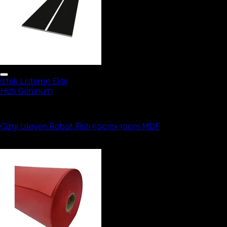
İstek Listeme Ekle
Hızlı Görünüm
Robotik Ekipmanlar
Çizgi İzleyen Robot Pisti 50cmx30cm MDF
397,67₺
304,88₺