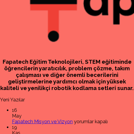
Fapatech Eğitim Teknolojileri, STEM eğitiminde
öğrencilerin yaratıcılık, problem çözme, takım
çalışması ve diğer önemli becerilerini
geliştirmelerine yardımcı olmak için yüksek
kaliteli ve yenilikçi robotik kodlama setleri sunar.
Yeni Yazılar
16
May
Fapatech
Fapatech Misyon ve Vizyon
yorumlar kapalı
Misyon
19
ve
Kas