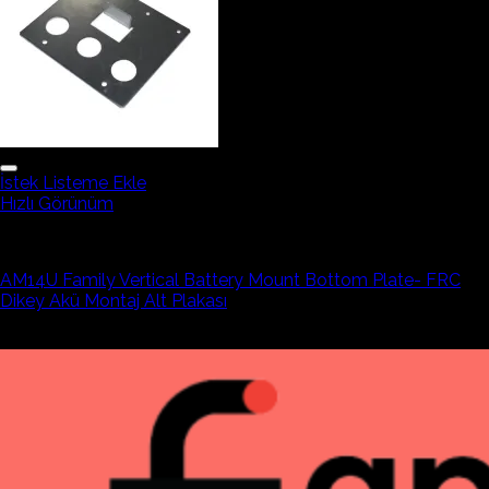
İstek Listeme Ekle
Hızlı Görünüm
Robotik Ekipmanlar
AM14U Family Vertical Battery Mount Bottom Plate- FRC
Dikey Akü Montaj Alt Plakası
1.325,56₺
1.126,72₺