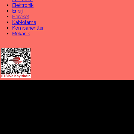
Elektronik
Enerji
Hareket
Kablolama
Kompanentler
Mekanik