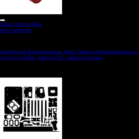
İstek Listeme Ekle
Hızlı Görünüm
Robotik Ekipmanlar
Red Kırmızı Bumper Kumaş Mavi Tampon Malzemesi 161 inç
x 19,5 inç Akrilik– Robot FRC Tampon Kumaşı
1.007,42₺
İndirim!