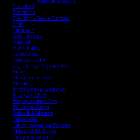
Robotik Tekerlek
El Aletleri
Elektronik
Elektronik Devre Elemanı
Enerji
Fapatech
Güç Kablosu
Hareket
HDMI Kablo
Kablolama
Kompanentler
Lego & Yapı Oyuncakları
Maket
Masa Tenisi Topu
Mekanik
Parti Gözlüğü & Maske
Pil & Şarj Cihazı
Priz ve Anahtar Seti
RC Yedek Parça
Robotik Malzeme
Tablet Kılıfı
Takım Tezgah ve Panosu
Vida & Çivi & Dübel
Yapıştırıcı ve Bant