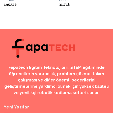
195,52₺
31,71₺
Fapatech Eğitim Teknolojileri, STEM eğitiminde
öğrencilerin yaratıcılık, problem çözme, takım
çalışması ve diğer önemli becerilerini
geliştirmelerine yardımcı olmak için yüksek kaliteli
ve yenilikçi robotik kodlama setleri sunar.
Yeni Yazılar