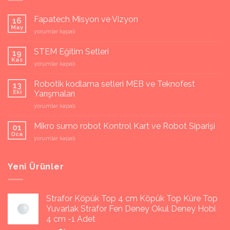
Fapatech Misyon ve Vizyon
16
May
Fapatech
yorumlar kapalı
Misyon
ve
STEM Eğitim Setleri
19
Vizyon
Kas
STEM
yorumlar kapalı
için
Eğitim
Setleri
Robotik kodlama setleri MEB ve Teknofest
13
için
Eki
Yarışmaları
Robotik
yorumlar kapalı
kodlama
setleri
Mikro sumo robot Kontrol Kart ve Robot Siparişi
01
MEB
Oca
Mikro
yorumlar kapalı
ve
sumo
Teknofest
robot
Yarışmaları
Kontrol
Yeni Ürünler
için
Kart
ve
Robot
Strafor Köpük Top 4 cm Köpük Top Küre Top
Siparişi
Yuvarlak Strafor Fen Deney Okul Deney Hobi
için
4 cm -1 Adet