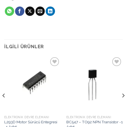
İLGILI ÜRÜNLER
İstek
İstek
Listeme
Listeme
Ekle
Ekle
ELEKTRONIK DEVRE ELEMANI
ELEKTRONIK DEVRE ELEMANI
L293D Motor Sürücü Entegresi
BC547 – TO92 NPN Transistor -1
-1 Adet
Adet