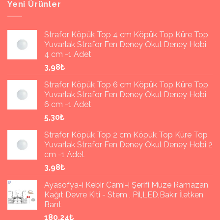
Kontrol
Yeni Ürünler
için
Kart
ve
Robot
Strafor Köpük Top 4 cm Köpük Top Küre Top
Siparişi
Yuvarlak Strafor Fen Deney Okul Deney Hobi
için
4 cm -1 Adet
3,98₺
Strafor Köpük Top 6 cm Köpük Top Küre Top
Yuvarlak Strafor Fen Deney Okul Deney Hobi
6 cm -1 Adet
5,30₺
Strafor Köpük Top 2 cm Köpük Top Küre Top
Yuvarlak Strafor Fen Deney Okul Deney Hobi 2
cm -1 Adet
3,98₺
Ayasofya-i Kebir Cami-i Şerifi Müze Ramazan
Kağıt Devre Kiti - Stem , Pil,LED,Bakır İletken
Bant
180,24₺