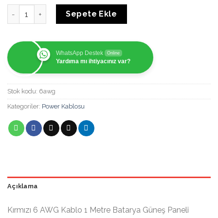
Siyah Pil Konnektör Kablosu E67078 Sgt 6 Awg 105c 600v Gü
Sepete Ekle
WhatsApp Destek
Online
Yardıma mı ihtiyacınız var?
Stok kodu:
6awg
Kategoriler:
Power Kablosu
Açıklama
Kırmızı 6 AWG Kablo 1 Metre Batarya Güneş Paneli