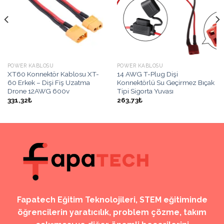
POWER KABLOSU
POWER KABLOSU
XT60 Konnektör Kablosu XT-
14 AWG T-Plug Dişi
60 Erkek – Dişi Fiş Uzatma
Konnektörlü Su Geçirmez Bıçak
Drone 12AWG 600v
Tipi Sigorta Yuvası
331,32₺
263,73₺
Fapatech Eğitim Teknolojileri, STEM eğitiminde
öğrencilerin yaratıcılık, problem çözme, takım