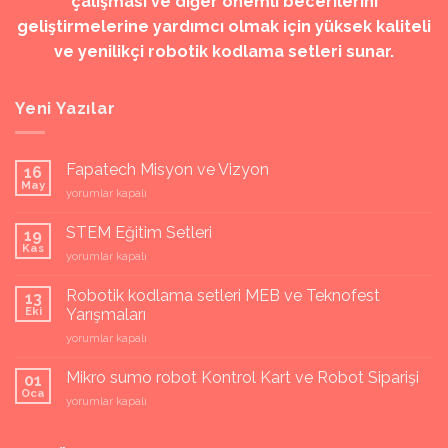
çalışması ve diğer önemli becerilerini
geliştirmelerine yardımcı olmak için yüksek kaliteli
ve yenilikçi robotik kodlama setleri sunar.
Yeni Yazılar
Fapatech Misyon ve Vizyon
16
May
Fapatech
yorumlar kapalı
Misyon
ve
STEM Eğitim Setleri
19
Vizyon
Kas
STEM
yorumlar kapalı
için
Eğitim
Setleri
Robotik kodlama setleri MEB ve Teknofest
13
için
Eki
Yarışmaları
Robotik
yorumlar kapalı
kodlama
setleri
Mikro sumo robot Kontrol Kart ve Robot Siparişi
01
MEB
Oca
Mikro
yorumlar kapalı
ve
sumo
Teknofest
robot
Yarışmaları