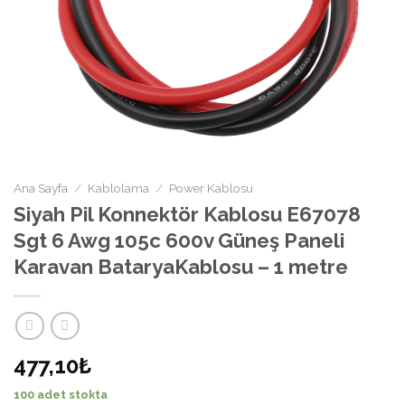
Ana Sayfa
/
Kablolama
/
Power Kablosu
Siyah Pil Konnektör Kablosu E67078
Sgt 6 Awg 105c 600v Güneş Paneli
Karavan BataryaKablosu – 1 metre
477,10₺
100 adet stokta