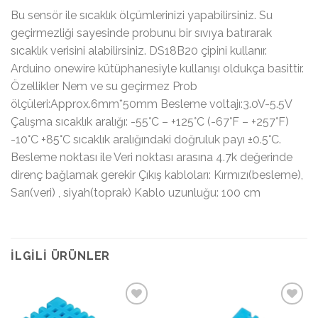
Bu sensör ile sıcaklık ölçümlerinizi yapabilirsiniz. Su
geçirmezliği sayesinde probunu bir sıvıya batırarak
sıcaklık verisini alabilirsiniz. DS18B20 çipini kullanır.
Arduino onewire kütüphanesiyle kullanışı oldukça basittir.
Özellikler Nem ve su geçirmez Prob
ölçüleri:Approx.6mm*50mm Besleme voltajı:3.0V-5.5V
Çalışma sıcaklık aralığı: -55°C – +125°C (-67°F – +257°F)
-10°C +85°C sıcaklık aralığındaki doğruluk payı ±0.5°C.
Besleme noktası ile Veri noktası arasına 4.7k değerinde
direnç bağlamak gerekir Çıkış kabloları: Kırmızı(besleme),
Sarı(veri) , siyah(toprak) Kablo uzunluğu: 100 cm
İLGILI ÜRÜNLER
İstek
İstek