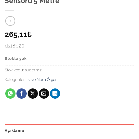
Sensörü 5 Metre
265,11₺
ds18b20
Stokta yok
Stok kodu:
sugçrmz
Kategoriler:
Isı ve Nem Ölçer
Açıklama