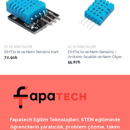
Listeme
Listeme
Ekle
Ekle
ISI VE NEM ÖLÇER
ISI VE NEM ÖLÇER
DHT11 Isı ve Nem Sensörü –
DHT11 Isı ve Nem Sensörü Kart
Arduino Sıcaklık ve Nem Ölçer
72,91₺
55,67₺
Fapatech Eğitim Teknolojileri, STEM eğitiminde
öğrencilerin yaratıcılık, problem çözme, takım