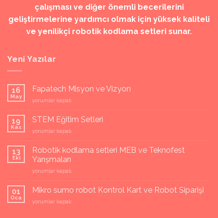
çalışması ve diğer önemli becerilerini
geliştirmelerine yardımcı olmak için yüksek kaliteli
ve yenilikçi robotik kodlama setleri sunar.
Yeni Yazılar
Fapatech Misyon ve Vizyon
16
May
Fapatech
yorumlar kapalı
Misyon
ve
STEM Eğitim Setleri
19
Vizyon
Kas
STEM
yorumlar kapalı
için
Eğitim
Setleri
Robotik kodlama setleri MEB ve Teknofest
13
için
Eki
Yarışmaları
Robotik
yorumlar kapalı
kodlama
setleri
Mikro sumo robot Kontrol Kart ve Robot Siparişi
01
MEB
Oca
Mikro
yorumlar kapalı
ve
sumo
Teknofest
robot