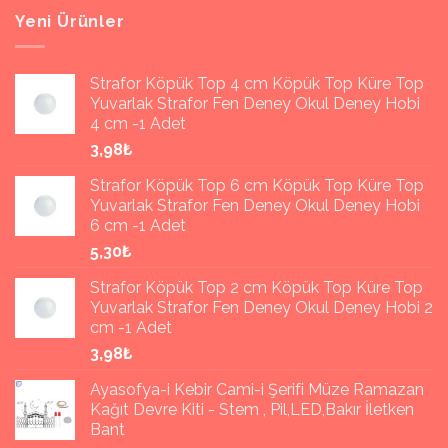
Yarışmaları
Kontrol
Yeni Ürünler
için
Kart
ve
Robot
Strafor Köpük Top 4 cm Köpük Top Küre Top
Siparişi
Yuvarlak Strafor Fen Deney Okul Deney Hobi
için
4 cm -1 Adet
3,98₺
Strafor Köpük Top 6 cm Köpük Top Küre Top
Yuvarlak Strafor Fen Deney Okul Deney Hobi
6 cm -1 Adet
5,30₺
Strafor Köpük Top 2 cm Köpük Top Küre Top
Yuvarlak Strafor Fen Deney Okul Deney Hobi 2
cm -1 Adet
3,98₺
Ayasofya-i Kebir Cami-i Şerifi Müze Ramazan
Kağıt Devre Kiti - Stem , Pil,LED,Bakır İletken
Bant