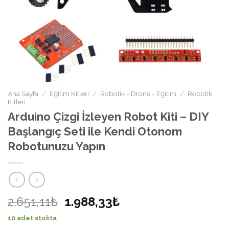
Ana Sayfa
/
Eğitim Kitleri
/
Robotik - Drone - Eğitim
/
Robotik
Kitleri
Arduino Çizgi İzleyen Robot Kiti – DIY
Başlangıç Seti ile Kendi Otonom
Robotunuzu Yapın
2.651,11₺
1.988,33₺
10 adet stokta