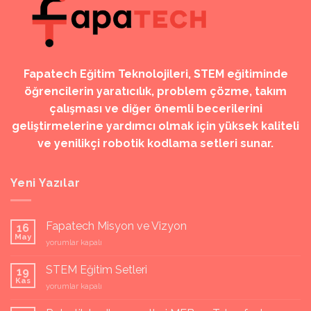
Fapatech Eğitim Teknolojileri, STEM eğitiminde
öğrencilerin yaratıcılık, problem çözme, takım
çalışması ve diğer önemli becerilerini
geliştirmelerine yardımcı olmak için yüksek kaliteli
ve yenilikçi robotik kodlama setleri sunar.
Yeni Yazılar
Fapatech Misyon ve Vizyon
16
May
Fapatech
yorumlar kapalı
Misyon
ve
STEM Eğitim Setleri
19
Vizyon
Kas
STEM
yorumlar kapalı
için
Eğitim
Setleri