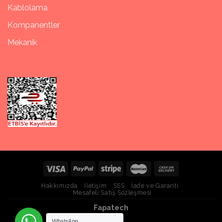
Kablolama
Kompanentler
Mekanik
Hakkımızda
İletişim
SSS
İade ve Garanti
Mesafeli Satış Sözleşmesi
Fapatech
WhatsApp