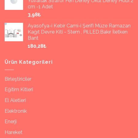
Yuvarlak Strafor Fen Deney Okul Deney Hobi 2
cm -1 Adet
3,98₺
Ayasofya-i Kebir Cami-i Şerifi Müze Ramazan
Kağıt Devre Kiti - Stem , Pil,LED,Bakır İletken
Bant
180,28₺
Ürün Kategorileri
Birleştiriciler
Eğitim Kitleri
El Aletleri
Elektronik
Enerji
Hareket