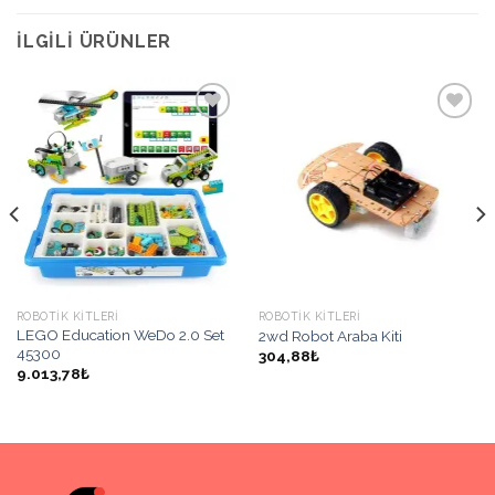
İLGILI ÜRÜNLER
İstek
İstek
Listeme
Listeme
Ekle
Ekle
ROBOTIK KITLERI
ROBOTIK KITLERI
LEGO Education WeDo 2.0 Set
2wd Robot Araba Kiti
45300
304,88₺
9.013,78₺