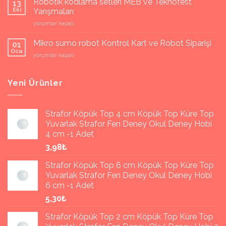
Robotik kodlama setleri MEB ve Teknofest
13
için
Eki
Yarışmaları
Robotik
yorumlar kapalı
kodlama
setleri
Mikro sumo robot Kontrol Kart ve Robot Siparişi
01
MEB
Oca
Mikro
yorumlar kapalı
ve
sumo
Teknofest
robot
Yarışmaları
Kontrol
Yeni Ürünler
için
Kart
ve
Robot
Strafor Köpük Top 4 cm Köpük Top Küre Top
Siparişi
Yuvarlak Strafor Fen Deney Okul Deney Hobi
için
4 cm -1 Adet
3,98₺
Strafor Köpük Top 6 cm Köpük Top Küre Top
Yuvarlak Strafor Fen Deney Okul Deney Hobi
6 cm -1 Adet
5,30₺
Strafor Köpük Top 2 cm Köpük Top Küre Top