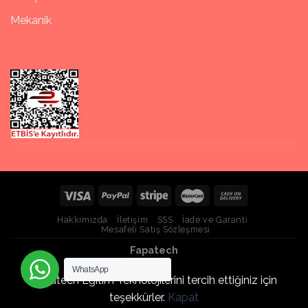
Mekanik
Hakkımızda
İletişim
SSS
İade ve Garanti
Mesafeli Satış Sözleşmesi
Fapatech
WhatsApp
Fapatech Eğitim Teknolojilerini tercih ettiğiniz için
teşekkürler.
Kapat