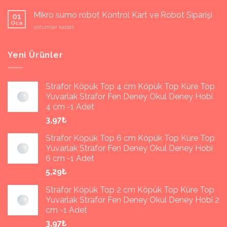
kodlama
setleri
Mikro sumo robot Kontrol Kart ve Robot Siparişi
01
MEB
Oca
Mikro
yorumlar kapalı
ve
sumo
Teknofest
robot
Yarışmaları
Kontrol
Yeni Ürünler
için
Kart
ve
Robot
Strafor Köpük Top 4 cm Köpük Top Küre Top
Siparişi
Yuvarlak Strafor Fen Deney Okul Deney Hobi
için
4 cm -1 Adet
3,97₺
Strafor Köpük Top 6 cm Köpük Top Küre Top
Yuvarlak Strafor Fen Deney Okul Deney Hobi
6 cm -1 Adet
5,29₺
Strafor Köpük Top 2 cm Köpük Top Küre Top
Yuvarlak Strafor Fen Deney Okul Deney Hobi 2
cm -1 Adet
3,97₺