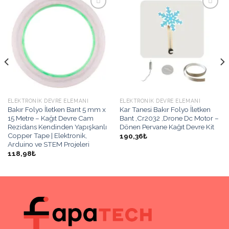
İstek
İstek
Listeme
Listeme
Ekle
Ekle
ELEKTRONIK DEVRE ELEMANI
ELEKTRONIK DEVRE ELEMANI
Bakır Folyo İletken Bant 5 mm x
Kar Tanesi Bakır Folyo İletken
15 Metre – Kağıt Devre Cam
Bant ,Cr2032 ,Drone Dc Motor –
Rezidans Kendinden Yapışkanlı
Dönen Pervane Kağıt Devre Kit
Copper Tape | Elektronik,
190,36₺
Arduino ve STEM Projeleri
118,98₺