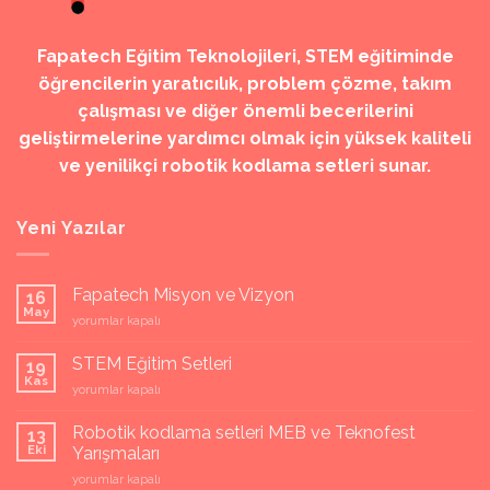
Fapatech Eğitim Teknolojileri, STEM eğitiminde
öğrencilerin yaratıcılık, problem çözme, takım
çalışması ve diğer önemli becerilerini
geliştirmelerine yardımcı olmak için yüksek kaliteli
ve yenilikçi robotik kodlama setleri sunar.
Yeni Yazılar
Fapatech Misyon ve Vizyon
16
May
Fapatech
yorumlar kapalı
Misyon
ve
STEM Eğitim Setleri
19
Vizyon
Kas
STEM
yorumlar kapalı
için
Eğitim
Setleri
Robotik kodlama setleri MEB ve Teknofest
13
için
Eki
Yarışmaları
Robotik
yorumlar kapalı