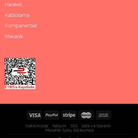
Hareket
Kablolama
Kompanentler
Mekanik
Hakkımızda
İletişim
SSS
İade ve Garanti
Mesafeli Satış Sözleşmesi