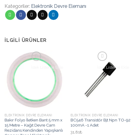
Boya
Kategoriler:
Elektronik Devre Elemanı
Resim
Sanatı
Bilim
Şenliği
Etkinlik
İLGILI ÜRÜNLER
Robotu
Stem
Set
adet
İstek Listeme Ekle
İstek Listeme Ekle
ELEKTRONIK DEVRE ELEMANI
ELEKTRONIK DEVRE ELEMANI
Bakır Folyo İletken Bant 5 mm x
BC546 Transistör Bjt Npn TO-92
15 Metre – Kağıt Devre Cam
100mA -1 Adet
Rezidans Kendinden Yapışkanlı
31,81₺