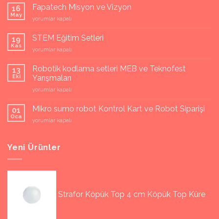
Fapatech Misyon ve Vizyon
16
May
Fapatech
yorumlar kapalı
Misyon
ve
STEM Eğitim Setleri
19
Vizyon
Kas
STEM
yorumlar kapalı
için
Eğitim
Setleri
Robotik kodlama setleri MEB ve Teknofest
13
için
Eki
Yarışmaları
Robotik
yorumlar kapalı
kodlama
setleri
Mikro sumo robot Kontrol Kart ve Robot Siparişi
01
MEB
Oca
Mikro
yorumlar kapalı
ve
sumo
Teknofest
robot
Yarışmaları
Kontrol
Yeni Ürünler
için
Kart
ve
Robot
Siparişi
için
Strafor Köpük Top 4 cm Köpük Top Küre