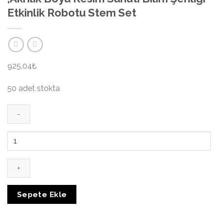
Etkinlik Robotu Stem Set
925,04₺
50 adet stokta
Spin
Art
&
Sanat
Ressam
Resim
Sepete Ekle
Sulu
,Akrilik