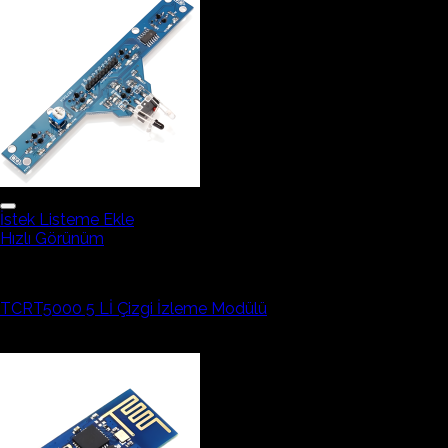
İstek Listeme Ekle
Hızlı Görünüm
Arduino Sensör ve Modüller
TCRT5000 5 Lİ Çizgi İzleme Modülü
264,39₺