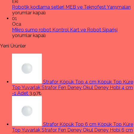
Setleri
Eki
için
R
Robotik kodlama setleri MEB ve Teknofest Yarışmaları
k
yorumlar kapalı
s
01
M
Oca
Mikro
v
Mikro sumo robot Kontrol Kart ve Robot Siparişi
sumo
T
yorumlar kapalı
robot
Y
Yeni Ürünler
Kontrol
iç
Kart
ve
Robot
Siparişi
için
Strafor Köpük Top 4 cm Köpük Top Küre
Top Yuvarlak Strafor Fen Deney Okul Deney Hobi 4 cm
-1 Adet
3,97₺
Strafor Köpük Top 6 cm Köpük Top Küre
Top Yuvarlak Strafor Fen Deney Okul Deney Hobi 6 cm