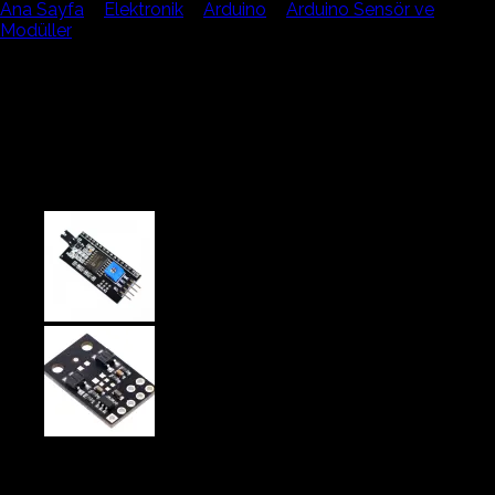
Ana Sayfa
/
Elektronik
/
Arduino
/
Arduino Sensör ve
Modüller
Orijinal Cny70 Optik
Kızılötesi Sensör Çizgi
Izleyen Cny 70
47,59₺