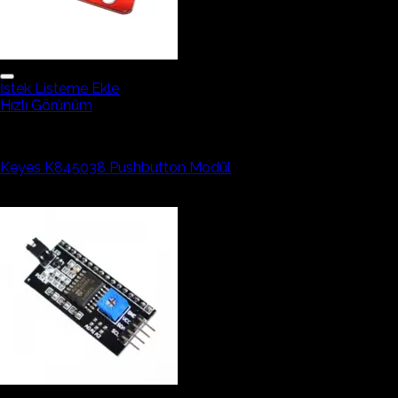
İstek Listeme Ekle
Hızlı Görünüm
Arduino Sensör ve Modüller
Keyes K845038 Pushbutton Modül
211,51₺