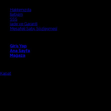
Hakkımızda
İletişim
SSS
İade ve Garanti
Mesafeli Satış Sözleşmesi
Fapatech
Giriş Yap
Ana Sayfa
Mağaza
Fapatech Eğitim Teknolojilerini tercih ettiğiniz için teşekkürler.
Kapat