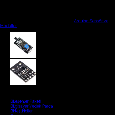
CNY70
Stokta yok
Stok kodu:
ALK.0100.0508
Kategoriler:
Arduino Sensör ve
Modüller
Ürün kategorileri
Bileşenler Paketi
Bilgisayar Yedek Parça
Birleştiriciler