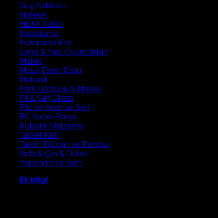
Güç Kablosu
Hareket
HDMI Kablo
Kablolama
Kompanentler
Lego & Yapı Oyuncakları
Maket
Masa Tenisi Topu
Mekanik
Parti Gözlüğü & Maske
Pil & Şarj Cihazı
Priz ve Anahtar Seti
RC Yedek Parça
Robotik Malzeme
Tablet Kılıfı
Takım Tezgah ve Panosu
Vida & Çivi & Dübel
Yapıştırıcı ve Bant
Ek bilgi
Ağırlık
10 kg