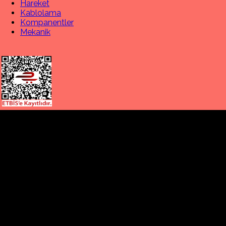
Hareket
Kablolama
Kompanentler
Mekanik