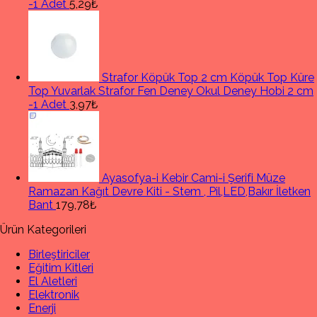
-1 Adet
5,29₺
Strafor Köpük Top 2 cm Köpük Top Küre
Top Yuvarlak Strafor Fen Deney Okul Deney Hobi 2 cm
-1 Adet
3,97₺
Ayasofya-i Kebir Cami-i Şerifi Müze
Ramazan Kağıt Devre Kiti - Stem , Pil,LED,Bakır İletken
Bant
179,78₺
Ürün Kategorileri
Birleştiriciler
Eğitim Kitleri
El Aletleri
Elektronik
Enerji