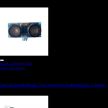
İlgili ürünler
İstek Listeme Ekle
Hızlı Görünüm
Arduino Sensör ve Modüller
Seri Ultrasonik Modül, Dyp-me007tx Aralık Modülü, 4 Metre
528,78₺