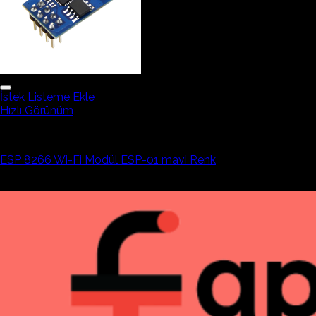
İstek Listeme Ekle
Hızlı Görünüm
Arduino Sensör ve Modüller
ESP 8266 Wi-Fi Modül ESP-01 mavi Renk
211,51₺