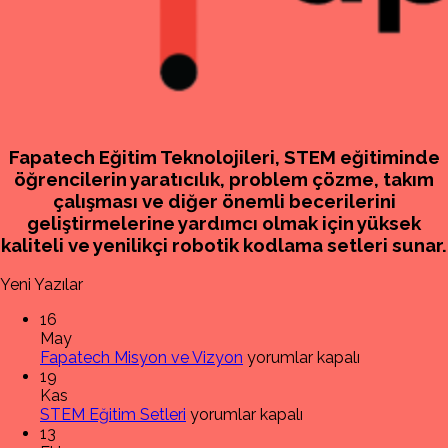
Fapatech Eğitim Teknolojileri, STEM eğitiminde
öğrencilerin yaratıcılık, problem çözme, takım
çalışması ve diğer önemli becerilerini
geliştirmelerine yardımcı olmak için yüksek
kaliteli ve yenilikçi robotik kodlama setleri sunar.
Yeni Yazılar
16
May
Fapatech
Fapatech Misyon ve Vizyon
yorumlar kapalı
Misyon
19
ve
Kas
STEM
Vizyon
STEM Eğitim Setleri
yorumlar kapalı
Eğitim
için
13