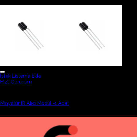
179,78₺
İstek Listeme Ekle
Hızlı Görünüm
Elektronik Devre Elemanı
Minyatür IR Alıcı Modül -1 Adet
105,76₺