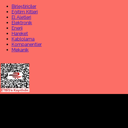
Birleştiriciler
Eğitim Kitleri
El Aletleri
Elektronik
Enerji
Hareket
Kablolama
Kompanentler
Mekanik