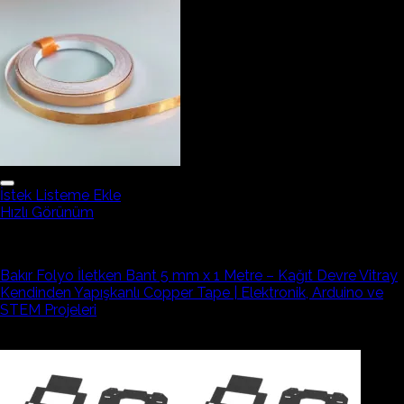
İstek Listeme Ekle
Hızlı Görünüm
Bant Çeşitleri
Bakır Folyo İletken Bant 5 mm x 1 Metre – Kağıt Devre Vitray
Kendinden Yapışkanlı Copper Tape | Elektronik, Arduino ve
STEM Projeleri
13,22₺