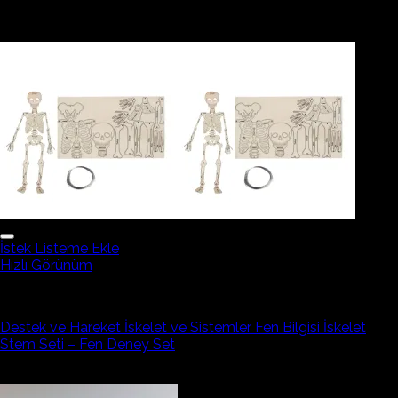
İlgili ürünler
İstek Listeme Ekle
Hızlı Görünüm
Elektronik Devre Elemanı
Destek ve Hareket İskelet ve Sistemler Fen Bilgisi İskelet
Stem Seti – Fen Deney Set
296,12₺