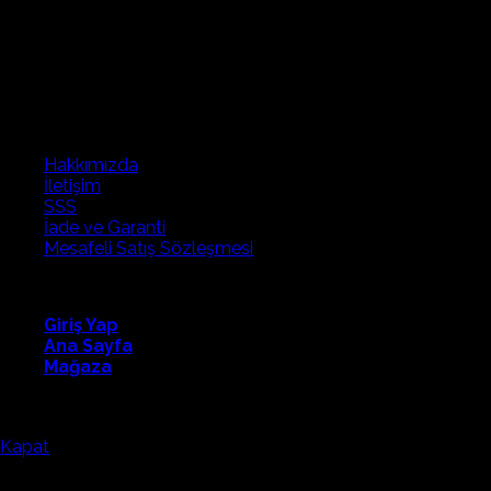
Hakkımızda
İletişim
SSS
İade ve Garanti
Mesafeli Satış Sözleşmesi
Fapatech
Giriş Yap
Ana Sayfa
Mağaza
Fapatech Eğitim Teknolojilerini tercih ettiğiniz için teşekkürler.
Kapat