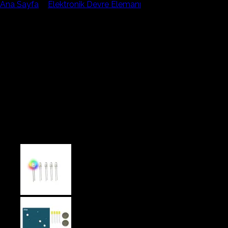
Ana Sayfa
/
Elektronik Devre Elemanı
Atatürk ve Türk Bayrağı
Kağıt Devreler Sınıf Kiti –
Paper Circuits STEM Eğitim
Seti | 10 Kişilik Elektronik
Deney Seti Paper Circuits Kit
and Classroom Pack