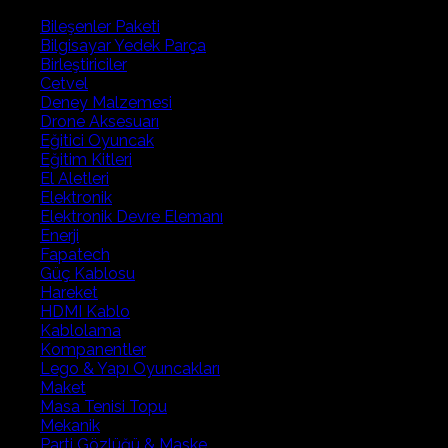
Elektronik
Bileşenler Paketi
Deney
Bilgisayar Yedek Parça
Seti
Birleştiriciler
Paper
Cetvel
Circuits
Deney Malzemesi
Kit
Drone Aksesuarı
and
Eğitici Oyuncak
Classroom
Eğitim Kitleri
Pack
El Aletleri
adet
Elektronik
Elektronik Devre Elemanı
Enerji
Fapatech
Güç Kablosu
Hareket
HDMI Kablo
Kablolama
Kompanentler
Lego & Yapı Oyuncakları
Maket
Masa Tenisi Topu
Mekanik
Parti Gözlüğü & Maske