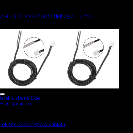
Elektronik Devre Elemanı
1N4001 50 V 1 A Aksiyel Tipli Diyot – 1 Adet
31,73₺
İstek Listeme Ekle
Hızlı Görünüm
Elektronik Devre Elemanı
10k Ntc Sensör 50cm Kablolu