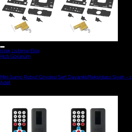
İstek Listeme Ekle
Hızlı Görünüm
Elektronik Devre Elemanı
Mini Sumo Robot Gövdesi Sert DayanıklıPleksiglass Siyah – 1
Adet
846,04₺