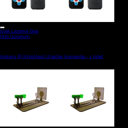
İstek Listeme Ekle
Hızlı Görünüm
Elektronik Devre Elemanı
Arduino IR (Kızılötesi) Uzaktan Kumanda – 1 Adet
105,76₺