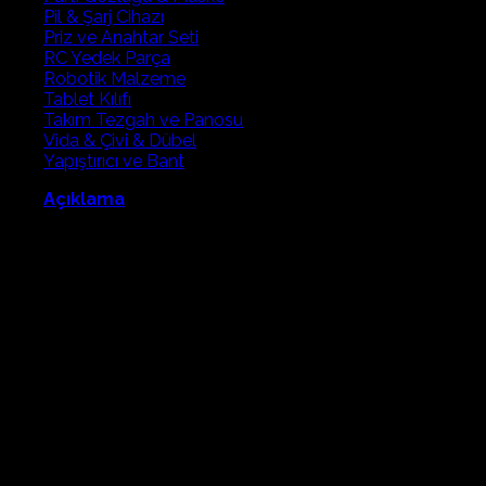
Pil & Şarj Cihazı
Priz ve Anahtar Seti
RC Yedek Parça
Robotik Malzeme
Tablet Kılıfı
Takım Tezgah ve Panosu
Vida & Çivi & Dübel
Yapıştırıcı ve Bant
Açıklama
# Atatürk ve Türk Bayrağı Kağıt Devreleri Kiti – STEM Eğitim
Seti | LED, CR2032 Pil ve Bakır İletken Bantlı Paper Circuit
Projesi
**Atatürk ve Türk Bayrağı Kağıt Devreleri Kiti**, öğrencilerin
elektronik devre mantığını öğrenirken aynı zamanda yaratıcı
ve anlamlı bir tasarım çalışması yapmasını sağlayan özel bir
**STEM eğitim setidir**. Kağıt devre (Paper Circuit) teknolojisi
ile hazırlanan bu kit, Atatürk ve Türk Bayrağı temalı ışıklı
projeler oluşturmak için tasarlanmıştır.
Öğrenciler bu uygulama sayesinde **LED, pil ve iletken bant
kullanarak kendi elektronik devrelerini oluşturur**, temel