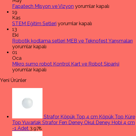
May
Fapatech
Fapatech Misyon ve Vizyon
yorumlar kapalı
Misyon
19
ve
Kas
STEM
Vizyon
STEM Eğitim Setleri
yorumlar kapalı
Eğitim
için
13
Setleri
Eki
için
R
Robotik kodlama setleri MEB ve Teknofest Yarışmaları
k
yorumlar kapalı
s
01
M
Oca
Mikro
v
Mikro sumo robot Kontrol Kart ve Robot Siparişi
sumo
T
yorumlar kapalı
robot
Y
Yeni Ürünler
Kontrol
iç
Kart
ve
Robot
Siparişi
için
Strafor Köpük Top 4 cm Köpük Top Küre
Top Yuvarlak Strafor Fen Deney Okul Deney Hobi 4 cm
-1 Adet
3,97₺