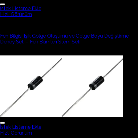
İstek Listeme Ekle
Hızlı Görünüm
Elektronik Devre Elemanı
Fen Bilgisi Işık Gölge Oluşumu ve Gölge Boyu Değiştirme
Deney Seti – Fen Bilimleri Stem Seti
317,27₺
İstek Listeme Ekle
Hızlı Görünüm