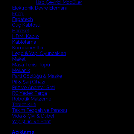
Usb Çevirici Modüller
Elektronik Devre Elemanı
Enerji
Fapatech
Güç Kablosu
Hareket
HDMI Kablo
Kablolama
Kompanentler
Lego & Yapı Oyuncakları
Maket
Masa Tenisi Topu
Mekanik
Parti Gözlüğü & Maske
Pil & Şarj Cihazı
Priz ve Anahtar Seti
RC Yedek Parça
Robotik Malzeme
Tablet Kılıfı
Takım Tezgah ve Panosu
Vida & Çivi & Dübel
Yapıştırıcı ve Bant
Açıklama