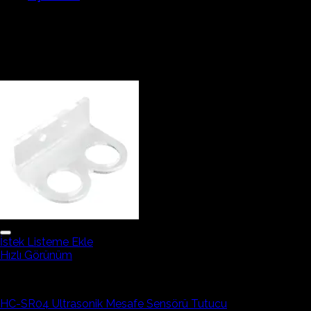
PIR sensörleri, bir ortamda oluşan canlı hareketini algılamak iç
kullanabileceğiniz, Arduino başta olmak üzere bir çok mikroden
İlgili ürünler
İstek Listeme Ekle
Hızlı Görünüm
Mesafe ve Hareket Sensörleri
HC-SR04 Ultrasonik Mesafe Sensörü Tutucu