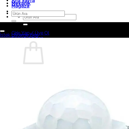
Ana Sayfa
Mekanik
Mağaza
Ara:
Ara:
Giriş Yap / Üye Ol
İstek Listeme Ekle
Sepet /
0,00₺
Sepetinizde ürün bulunmuyor.
Mağazaya geri dön
Sepet