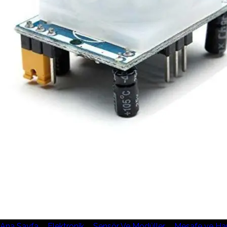
Ana Sayfa
/
Elektronik
/
Sensör Ve Modüller
/
Mesafe ve Har