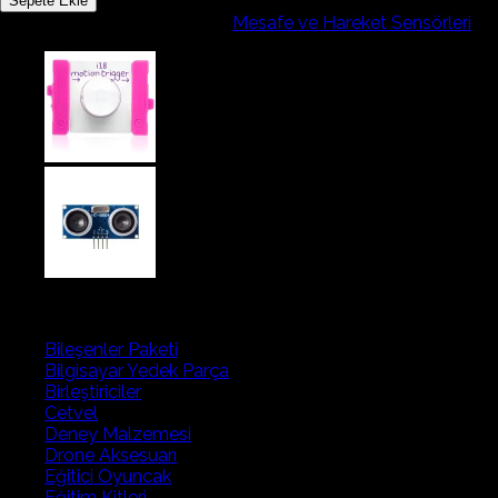
Sepete Ekle
sr501
Stok kodu:
ırnsrr
Kategoriler:
Mesafe ve Hareket Sensörleri
Ayarlanabilir
Ir
Hareket
Algılama
Sensörü
Pır
adet
Ürün kategorileri
Bileşenler Paketi
Bilgisayar Yedek Parça
Birleştiriciler
Cetvel
Deney Malzemesi
Drone Aksesuarı
Eğitici Oyuncak
Eğitim Kitleri